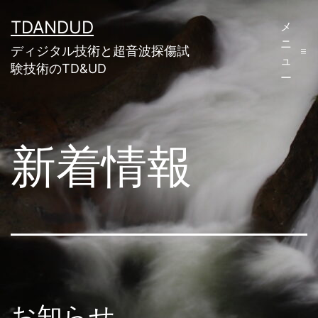
コ
TDANDUD
メ
ン
ニ
ディジタル技術と超音波探傷試
テ
ュ
験技術のTD&UD
ー
ン
ツ
へ
新着情報
ス
キ
ッ
プ
お知らせ